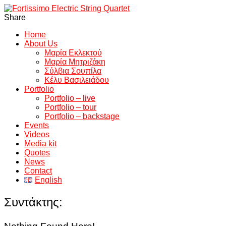
Share
Home
About Us
Μαρία Εκλεκτού
Μαρία Μητριζάκη
Σύλβια Σουπίλα
Κέλυ Βασιλειάδου
Portfolio
Portfolio – live
Portfolio – tour
Portfolio – backstage
Events
Videos
Media kit
Quotes
News
Contact
English
Συντάκτης: