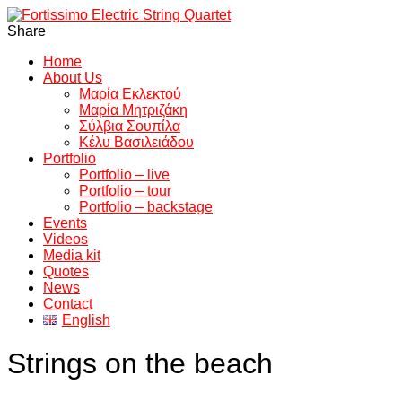
Share
Home
About Us
Μαρία Εκλεκτού
Μαρία Μητριζάκη
Σύλβια Σουπίλα
Κέλυ Βασιλειάδου
Portfolio
Portfolio – live
Portfolio – tour
Portfolio – backstage
Events
Videos
Media kit
Quotes
News
Contact
English
Strings on the beach