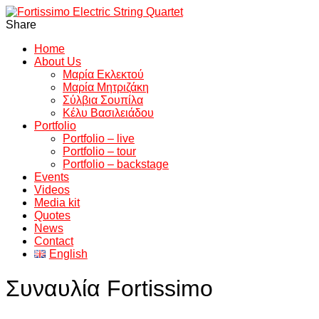
Share
Home
About Us
Μαρία Εκλεκτού
Μαρία Μητριζάκη
Σύλβια Σουπίλα
Κέλυ Βασιλειάδου
Portfolio
Portfolio – live
Portfolio – tour
Portfolio – backstage
Events
Videos
Media kit
Quotes
News
Contact
English
Συναυλία Fortissimo