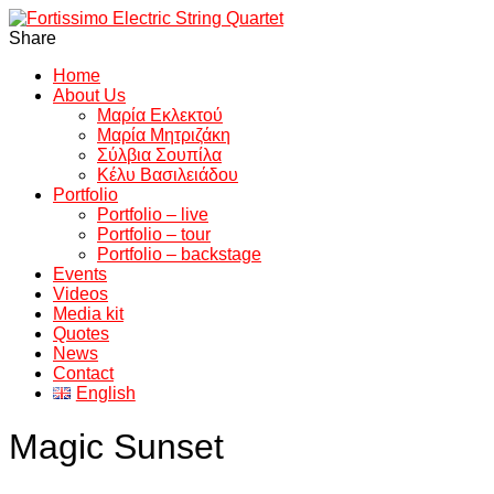
Share
Home
About Us
Μαρία Εκλεκτού
Μαρία Μητριζάκη
Σύλβια Σουπίλα
Κέλυ Βασιλειάδου
Portfolio
Portfolio – live
Portfolio – tour
Portfolio – backstage
Events
Videos
Media kit
Quotes
News
Contact
English
Magic Sunset