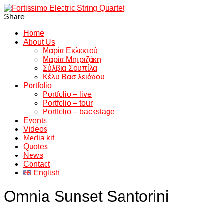
Share
Home
About Us
Μαρία Εκλεκτού
Μαρία Μητριζάκη
Σύλβια Σουπίλα
Κέλυ Βασιλειάδου
Portfolio
Portfolio – live
Portfolio – tour
Portfolio – backstage
Events
Videos
Media kit
Quotes
News
Contact
English
Omnia Sunset Santorini