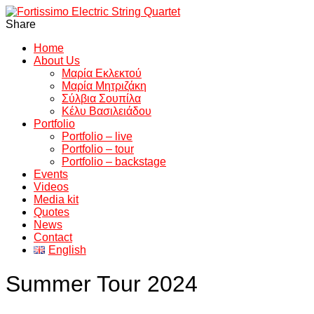
Share
Home
About Us
Μαρία Εκλεκτού
Μαρία Μητριζάκη
Σύλβια Σουπίλα
Κέλυ Βασιλειάδου
Portfolio
Portfolio – live
Portfolio – tour
Portfolio – backstage
Events
Videos
Media kit
Quotes
News
Contact
English
Summer Tour 2024