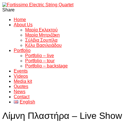
Share
Home
About Us
Μαρία Εκλεκτού
Μαρία Μητριζάκη
Σύλβια Σουπίλα
Κέλυ Βασιλειάδου
Portfolio
Portfolio – live
Portfolio – tour
Portfolio – backstage
Events
Videos
Media kit
Quotes
News
Contact
English
Λίμνη Πλαστήρα – Live Show