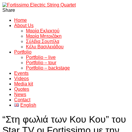
Share
Home
About Us
Μαρία Εκλεκτού
Μαρία Μητριζάκη
Σύλβια Σουπίλα
Κέλυ Βασιλειάδου
Portfolio
Portfolio – live
Portfolio – tour
Portfolio – backstage
Events
Videos
Media kit
Quotes
News
Contact
English
“Στη φωλιά των Κου Κου” του
Star TV οι Fortissimo με την