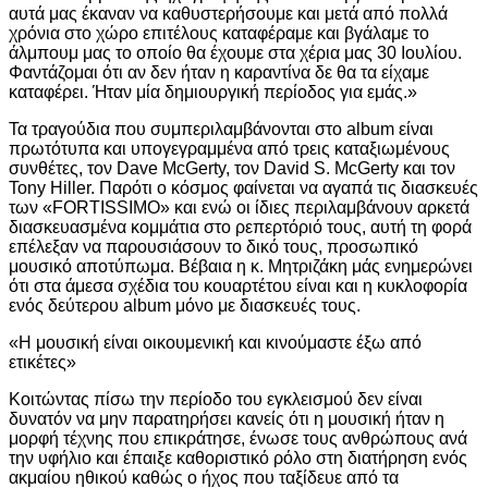
αυτά μας έκαναν να καθυστερήσουμε και μετά από πολλά
χρόνια στο χώρο επιτέλους καταφέραμε και βγάλαμε το
άλμπουμ μας το οποίο θα έχουμε στα χέρια μας 30 Ιουλίου.
Φαντάζομαι ότι αν δεν ήταν η καραντίνα δε θα τα είχαμε
καταφέρει. Ήταν μία δημιουργική περίοδος για εμάς.»
Τα τραγούδια που συμπεριλαμβάνονται στο album είναι
πρωτότυπα και υπογεγραμμένα από τρεις καταξιωμένους
συνθέτες, τον Dave McGerty, τον David S. McGerty και τον
Tony Hiller. Παρότι ο κόσμος φαίνεται να αγαπά τις διασκευές
των «FORTISSIMO» και ενώ οι ίδιες περιλαμβάνουν αρκετά
διασκευασμένα κομμάτια στο ρεπερτόριό τους, αυτή τη φορά
επέλεξαν να παρουσιάσουν το δικό τους, προσωπικό
μουσικό αποτύπωμα. Βέβαια η κ. Μητριζάκη μάς ενημερώνει
ότι στα άμεσα σχέδια του κουαρτέτου είναι και η κυκλοφορία
ενός δεύτερου album μόνο με διασκευές τους.
«Η μουσική είναι οικουμενική και κινούμαστε έξω από
ετικέτες»
Κοιτώντας πίσω την περίοδο του εγκλεισμού δεν είναι
δυνατόν να μην παρατηρήσει κανείς ότι η μουσική ήταν η
μορφή τέχνης που επικράτησε, ένωσε τους ανθρώπους ανά
την υφήλιο και έπαιξε καθοριστικό ρόλο στη διατήρηση ενός
ακμαίου ηθικού καθώς ο ήχος που ταξίδευε από τα