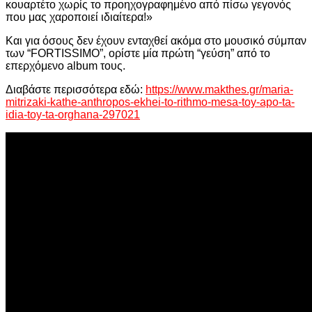
κουαρτέτο χωρίς το προηχογραφημένο από πίσω γεγονός
που μας χαροποιεί ιδιαίτερα!»
Και για όσους δεν έχουν ενταχθεί ακόμα στο μουσικό σύμπαν
των “FORTISSIMO”, ορίστε μία πρώτη “γεύση” από το
επερχόμενο album τους.
Διαβάστε περισσότερα εδώ:
https://www.makthes.gr/maria-
mitrizaki-kathe-anthropos-ekhei-to-rithmo-mesa-toy-apo-ta-
idia-toy-ta-orghana-297021