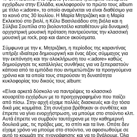
εγχόρδων στην Ελλάδα, κυκλοφορούν το πρώτο τους album
με τίτλο «:adore», το οποίο αναμένεται να είναι διαθέσιμο για
το κοινό στις 30 Ιουλίου. Η Μαρία Μητριζάκη και η Μαρία
Εκλεκτού στο βιολί, η Κέλυ Βασιλειάδου στη βιόλα και η
Σύλβια Σουπίλα στο βιολοντσέλο καταθέτουν μία δυναμική
ορχηστρική μουσική πρόταση παντρεύοντας την κλασσική
μουσική με rock, pop και dance ακούσματα.
Σύμφωνα με την κ. Μητριζάκη, η περίοδος της καραντίνας
υπήρξε ιδιαίτερα δημιουργική και ένας άξιος σύμμαχος για
την εκπόνηση και την ολοκλήρωση του «:adore» καθώς
δημιούργησε τις κατάλληλες συνθήκες για να ξεπεραστούν
κάποια από τα εμπόδια που αντιμετώπιζαν τα προηγούμενα
χρόνια και τα οποία τους στερούσαν τη δυνατότητα
κυκλοφορίας του δικούς τους album:
«Είναι αρκετά δύσκολο να παντρέψεις το κλασσικό
κουαρτέτο εγχόρδων με το προηχογραφημένο που παίζει
από πίσω. Στην αρχή είχαμε πολλές διασκευές και όχι τόσα
δικά μας κομμάτια. Στη συνέχεια βρέθηκαν οι συνθέτες και
έπρεπε να γίνει ενορχήστρωση, να μπούμε στο στούντιο κλπ.
Αυτά έπρεπε να συμβούν ταυτόχρονα με την καθημερινή
δουλειά μας, τις πρόβες μας, το σπίτι και τα live. Οπότε δεν
είχαμε χρόνο να μπούμε στο στούντιο, να αφοσιωθούμε σε
αυτό το κομμάτι της ηχογράφησης και να το βγάλουμε. Όλα