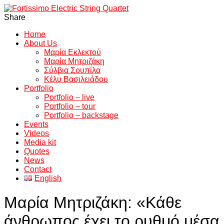
Share
Home
About Us
Μαρία Εκλεκτού
Μαρία Μητριζάκη
Σύλβια Σουπίλα
Κέλυ Βασιλειάδου
Portfolio
Portfolio – live
Portfolio – tour
Portfolio – backstage
Events
Videos
Media kit
Quotes
News
Contact
English
Μαρία Μητριζάκη: «Κάθε
άνθρωπος έχει το ρυθμό μέσα