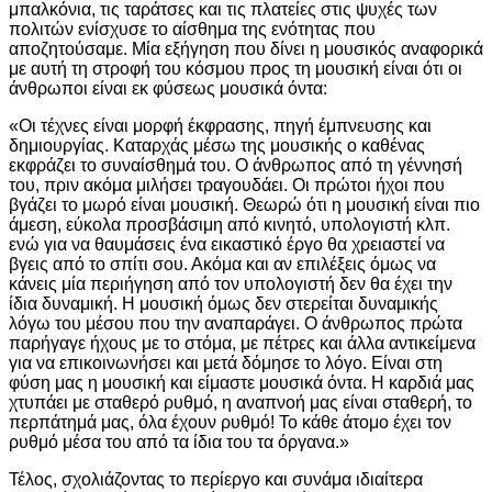
μπαλκόνια, τις ταράτσες και τις πλατείες στις ψυχές των
πολιτών ενίσχυσε το αίσθημα της ενότητας που
αποζητούσαμε. Μία εξήγηση που δίνει η μουσικός αναφορικά
με αυτή τη στροφή του κόσμου προς τη μουσική είναι ότι οι
άνθρωποι είναι εκ φύσεως μουσικά όντα:
«Οι τέχνες είναι μορφή έκφρασης, πηγή έμπνευσης και
δημιουργίας. Καταρχάς μέσω της μουσικής ο καθένας
εκφράζει το συναίσθημά του. Ο άνθρωπος από τη γέννησή
του, πριν ακόμα μιλήσει τραγουδάει. Οι πρώτοι ήχοι που
βγάζει το μωρό είναι μουσική. Θεωρώ ότι η μουσική είναι πιο
άμεση, εύκολα προσβάσιμη από κινητό, υπολογιστή κλπ.
ενώ για να θαυμάσεις ένα εικαστικό έργο θα χρειαστεί να
βγεις από το σπίτι σου. Ακόμα και αν επιλέξεις όμως να
κάνεις μία περιήγηση από τον υπολογιστή δεν θα έχει την
ίδια δυναμική. Η μουσική όμως δεν στερείται δυναμικής
λόγω του μέσου που την αναπαράγει. Ο άνθρωπος πρώτα
παρήγαγε ήχους με το στόμα, με πέτρες και άλλα αντικείμενα
για να επικοινωνήσει και μετά δόμησε το λόγο. Είναι στη
φύση μας η μουσική και είμαστε μουσικά όντα. Η καρδιά μας
χτυπάει με σταθερό ρυθμό, η αναπνοή μας είναι σταθερή, το
περπάτημά μας, όλα έχουν ρυθμό! Το κάθε άτομο έχει τον
ρυθμό μέσα του από τα ίδια του τα όργανα.»
Τέλος, σχολιάζοντας το περίεργο και συνάμα ιδιαίτερα