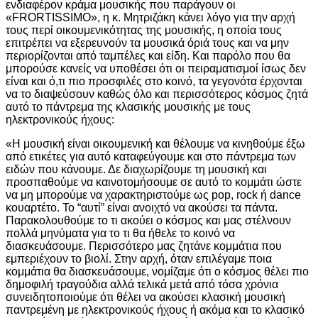
ενδιαφέρον κράμα μουσικής που παράγουν οι
«FRORTISSIMO», η κ. Μητριζάκη κάνει λόγο για την αρχή
τους περί οικουμενικότητας της μουσικής, η οποία τους
επιτρέπει να εξερευνούν τα μουσικά όριά τους και να μην
περιορίζονται από ταμπέλες και είδη. Και παρόλο που θα
μπορούσε κανείς να υποθέσει ότι οι πειραματισμοί ίσως δεν
είναι και ό,τι πιο προσφιλές στο κοινό, τα γεγονότα έρχονται
να το διαψεύσουν καθώς όλο και περισσότερος κόσμος ζητά
αυτό το πάντρεμα της κλασικής μουσικής με τους
ηλεκτρονικούς ήχους:
«Η μουσική είναι οικουμενική και θέλουμε να κινηθούμε έξω
από ετικέτες για αυτό καταφεύγουμε και στο πάντρεμα των
ειδών που κάνουμε. Δε διαχωρίζουμε τη μουσική και
προσπαθούμε να καινοτομήσουμε σε αυτό το κομμάτι ώστε
να μη μπορούμε να χαρακτηριστούμε ως pop, rock ή dance
κουαρτέτο. Το “αυτί” είναι ανοιχτό να ακούσει τα πάντα.
Παρακολουθούμε το τι ακούει ο κόσμος και μας στέλνουν
πολλά μηνύματα για το τι θα ήθελε το κοινό να
διασκευάσουμε. Περισσότερο μας ζητάνε κομμάτια που
εμπεριέχουν το βιολί. Στην αρχή, όταν επιλέγαμε ποια
κομμάτια θα διασκευάσουμε, νομίζαμε ότι ο κόσμος θέλει πιο
δημοφιλή τραγούδια αλλά τελικά μετά από τόσα χρόνια
συνειδητοποιούμε ότι θέλει να ακούσει κλασική μουσική
παντρεμένη με ηλεκτρονικούς ήχους ή ακόμα και το κλασικό